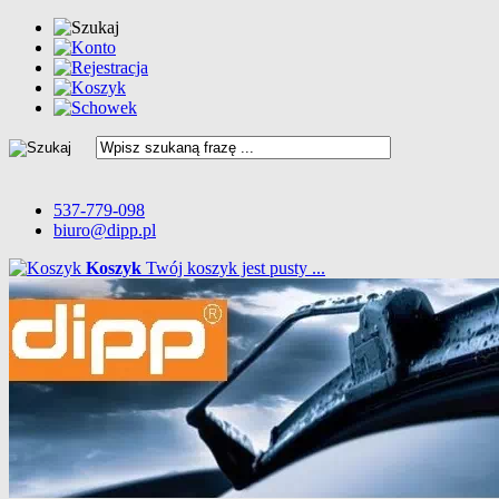
537-779-098
biuro@dipp.pl
Koszyk
Twój koszyk jest pusty ...