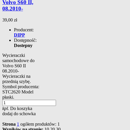
Volvo S60 II,
08.2010-
39,00 zł
Producent:
DIPP
Dostępność:
Dostepny
Wycieraczki
samochodowe do
Volvo S60 II
08.2010-
Wycieraczki na
przednią szybę.
Symbol producenta:
STC2620 Model
płaski.
kpl.
Do koszyka
dodaj do schowka
Strona
1
ogółem produktów: 1
Wyników na stronie:
10
20
30