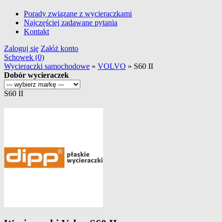
Porady związane z wycieraczkami
Najczęściej zadawane pytania
Kontakt
Zaloguj się
Załóż konto
Schowek (0)
Wycieraczki samochodowe
»
VOLVO
»
S60 II
Dobór wycieraczek
S60 II