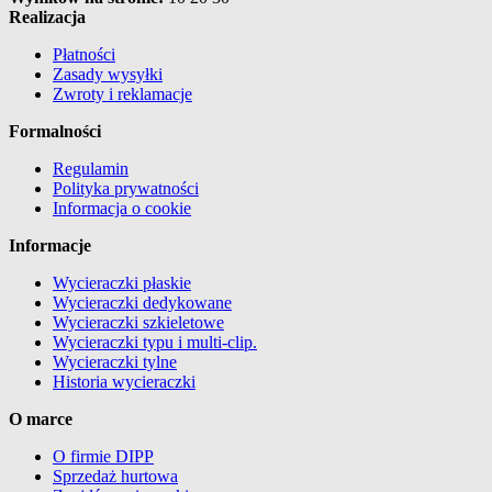
Realizacja
Płatności
Zasady wysyłki
Zwroty i reklamacje
Formalności
Regulamin
Polityka prywatności
Informacja o cookie
Informacje
Wycieraczki płaskie
Wycieraczki dedykowane
Wycieraczki szkieletowe
Wycieraczki typu i multi-clip.
Wycieraczki tylne
Historia wycieraczki
O marce
O firmie DIPP
Sprzedaż hurtowa