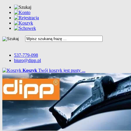
537-779-098
biuro@dipp.pl
Koszyk
Twój koszyk jest pusty ...