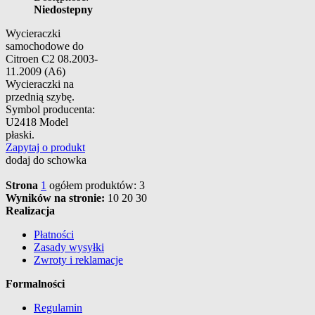
Niedostepny
Wycieraczki
samochodowe do
Citroen C2 08.2003-
11.2009 (A6)
Wycieraczki na
przednią szybę.
Symbol producenta:
U2418 Model
płaski.
Zapytaj o produkt
dodaj do schowka
Strona
1
ogółem produktów: 3
Wyników na stronie:
10
20
30
Realizacja
Płatności
Zasady wysyłki
Zwroty i reklamacje
Formalności
Regulamin