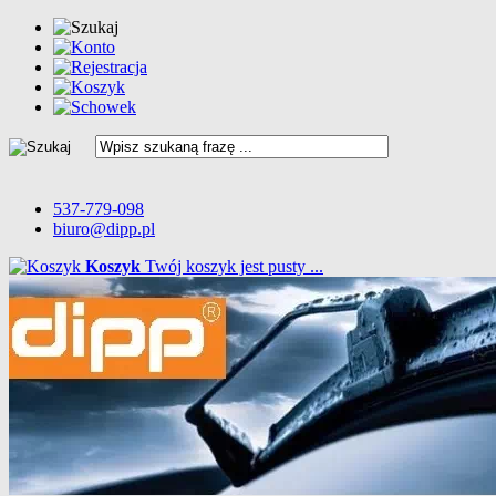
537-779-098
biuro@dipp.pl
Koszyk
Twój koszyk jest pusty ...