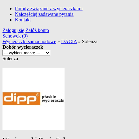
Porady związane z wycieraczkami
Najczęściej zadawane pytania
Kontakt
Zaloguj się
Załóż konto
Schowek (0)
Wycieraczki samochodowe
»
DACIA
»
Solenza
Dobór wycieraczek
Solenza