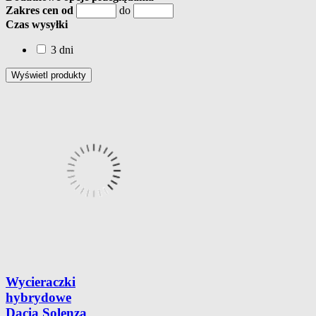
Zakres cen od
do
Czas wysyłki
3 dni
Wycieraczki
hybrydowe
Dacia Solenza